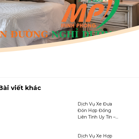
Bài viết khác
Dịch Vụ Xe Đưa
Đón Hợp Đồng
Liên Tỉnh Uy Tín –
An Toàn, Tiện Lợi
Nhất tại Minh
Dịch Vụ Xe Hợp
Phong Travel