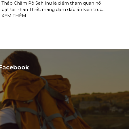
Tháp Chăm Pô Sah Inư là điểm tham quan nổi
Xe t
bật tại Phan Thiết, mang đậm dấu ấn kiến trúc
gian
Chăm Pa cổ. Cùng Minh Phong Travel khám
XEM THÊM
XEM
phá những câu chuyện lịch sử đầy thú vị!
Facebook