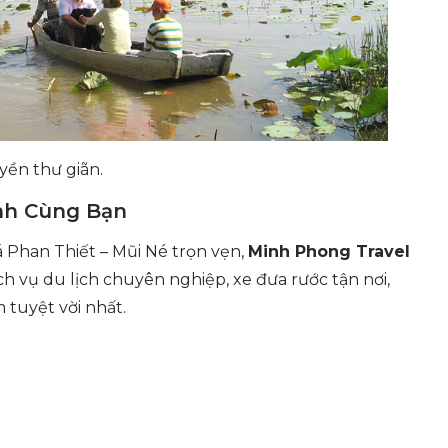
yền thư giãn.
nh Cùng Bạn
Phan Thiết – Mũi Né trọn vẹn,
Minh Phong Travel
ch vụ du lịch chuyên nghiệp, xe đưa rước tận nơi,
 tuyệt vời nhất.