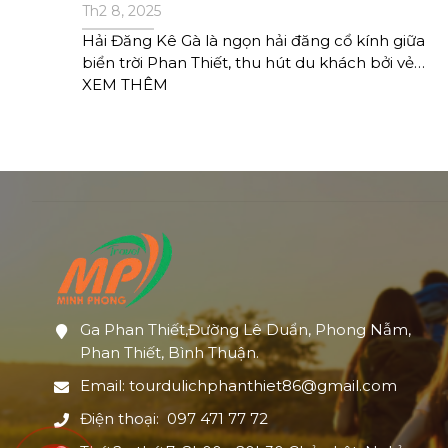
bức
Th2 8, 2025
Hải Đăng Kê Gà là ngọn hải đăng cổ kính giữa
đầy
biển trời Phan Thiết, thu hút du khách bởi vẻ
đẹp hoang sơ, kiến trúc độc đáo và cảnh quan
XEM THÊM
tuyệt mỹ. Cùng Minh Phong Travel khám phá
địa điểm kỳ thú này với những trải nghiệm đáng
nhớ!
Ga Phan Thiết,Đường Lê Duẩn, Phong Nẫm,
Phan Thiết, Bình Thuận.
Email: tourdulichphanthiet86@gmail.com
Điện thoại: 097 471 77 72