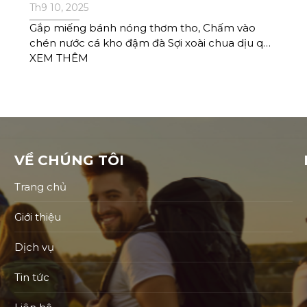
Th9 10, 2025
QUA !
Gắp miếng bánh nóng thơm tho, Chấm vào
chén nước cá kho đậm đà Sợi xoài chua dịu quê
nhà, Xíu mại bùi béo cùng hòa quyện nhau
XEM THÊM
VỀ CHÚNG TÔI
Trang chủ
Giới thiệu
Dịch vụ
Tin tức