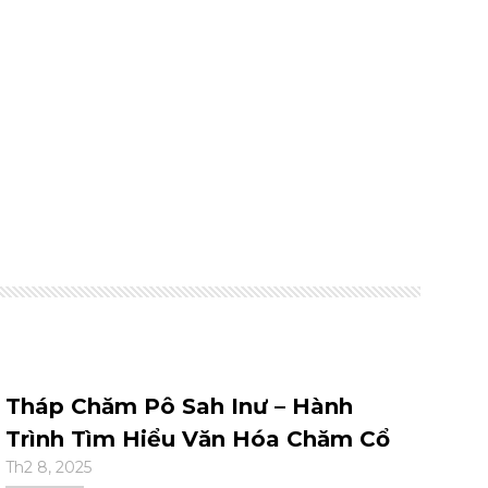
Tháp Chăm Pô Sah Inư – Hành
Tạ
Trình Tìm Hiểu Văn Hóa Chăm Cổ
Khi
Th2 8, 2025
Th1 