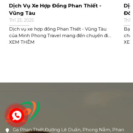
Dịch Vụ Xe Hợp Đồng Phan Thiết -
Dịc
Vũng Tàu
Đời
Th1 23, 2025
Th1 
Dịch vụ xe hợp đồng Phan Thiết - Vũng Tàu
Bạn
của Minh Phong Travel mang đến chuyến đi
chất
an toàn, tiện lợi, với xe đời mới, tài xế tận tâm,
XEM THÊM
Vụ 
XE
giá cả minh bạch.
du l
chu
nga
Ga Phan Thiết,Đường Lê Duẩn, Phong Nẫm, Phan