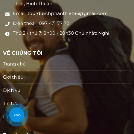
Thiết, Bình Thuận.
Email: tourdulichphanthiet86@gmail.com
Điện thoại: 097 471 77 72
Thứ 2 - thứ 7: 8h00 - 20h30 Chủ nhật: Nghỉ
VỀ CHÚNG TÔI
Trang chủ
Giới thiệu
Dịch vụ
Tin tức
Liên hệ